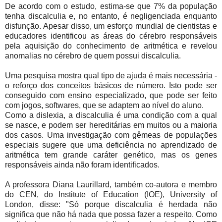
De acordo com o estudo, estima-se que 7% da população
tenha discalculia e, no entanto, é negligenciada enquanto
disfunção. Apesar disso, um esforço mundial de cientistas e
educadores identificou as áreas do cérebro responsáveis
pela aquisição do conhecimento de aritmética e revelou
anomalias no cérebro de quem possui discalculia.
Uma pesquisa mostra qual tipo de ajuda é mais necessária -
o reforço dos conceitos básicos de número.
Isto pode ser
conseguido com ensino especializado, que pode ser feito
com jogos, softwares, que se adaptem ao nível do aluno.
Como a dislexia, a discalculia é uma condição com a qual
se nasce, e podem ser hereditárias em muitos ou a maioria
dos casos. Uma i
nvestigação com gêmeas de populações
especiais sugere que uma deficiência no aprendizado de
aritmética tem grande caráter genético, mas os genes
responsáveis ​​ainda não foram identificados.
A professora Diana Laurillard, também co-autora e membro
do CEN, do
Institute of Education (IOE)
, University of
London, disse: "Só porque discalculia é herdada não
significa que não há nada que possa fazer a respeito. C
omo