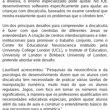
a dislexia, o ensino especializado pode ajudar. No IOE
desenvolvemos softwares especificamente para ajudar as
crianças com discalculia, baseados no exame cerebral que
mostra exatamente quais os problemas que o cérebro tem."
Um dos principais desafios para compreender a discalculia
é fazer com que cientistas de diferentes áreas se
entendendam.
A criação de centros interdisciplinares e inter-
institucionais para promover o trabalho conjunto, como o
Centre for Educational Neuroscience
instituído pela
University College London (
UCL), o
Institute of Education,
University of London e Birkbeck University of London
,
pretende abordar este desafio.
Laurillard acrescentou: "Pesquisas da neurociência e da
psicologia do desenvolvimento dizem que os alunos com
discalculia tem necessidade de praticar várias tarefas de
manipulação numérica, muito mais do que os alunos
regulares. Jogos, com foco em tornar os números mais
significativos, à maneira que os professores qualificados em
necessidades educativas especiais, podem ajudar alunos
além da sala de aula e construir o entendimento básico de
que necessitam para a aritmética ".