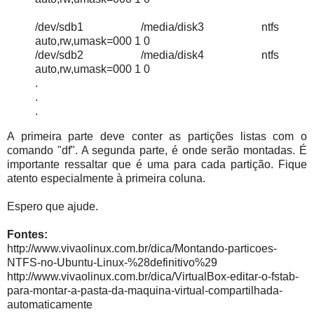
/dev/sdb1 /media/disk3 ntfs
auto,rw,umask=000 1 0
/dev/sdb2 /media/disk4 ntfs
auto,rw,umask=000 1 0
.
.
.
A primeira parte deve conter as partições listas com o
comando "df". A segunda parte, é onde serão montadas. É
importante ressaltar que é uma para cada partição. Fique
atento especialmente à primeira coluna.
Espero que ajude.
Fontes:
http://www.vivaolinux.com.br/dica/Montando-particoes-
NTFS-no-Ubuntu-Linux-%28definitivo%29
http://www.vivaolinux.com.br/dica/VirtualBox-editar-o-fstab-
para-montar-a-pasta-da-maquina-virtual-compartilhada-
automaticamente