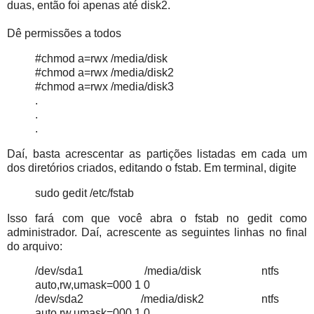
duas, então foi apenas até disk2.
Dê permissões a todos
#chmod a=rwx /media/disk
#chmod a=rwx /media/disk2
#chmod a=rwx /media/disk3
.
.
.
Daí, basta acrescentar as partições listadas em cada um
dos diretórios criados, editando o fstab. Em terminal, digite
sudo gedit /etc/fstab
Isso fará com que você abra o fstab no gedit como
administrador. Daí, acrescente as seguintes linhas no final
do arquivo:
/dev/sda1 /media/disk ntfs
auto,rw,umask=000 1 0
/dev/sda2 /media/disk2 ntfs
auto,rw,umask=000 1 0